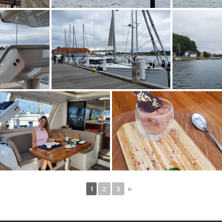
1
2
3
►